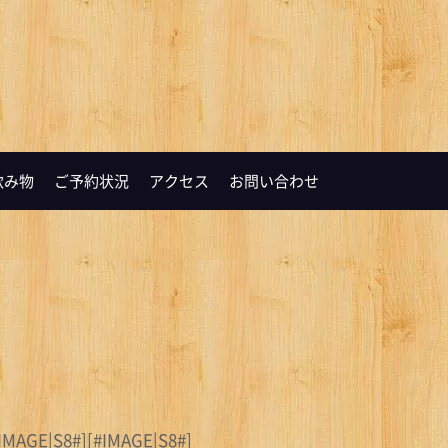
飲み物
ご予約状況
アクセス
お問い合わせ
E|S8#][#IMAGE|S8#]