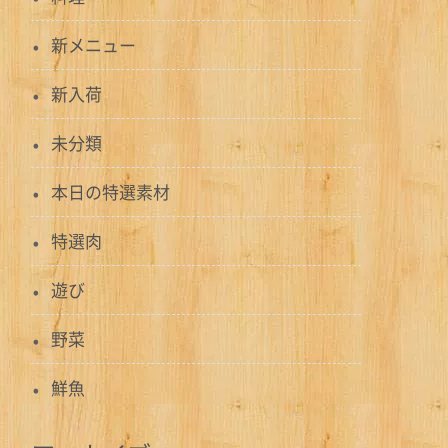
新メニュー
新入荷
未分類
本日の特選素材
特選肉
遊び
野菜
鮮魚