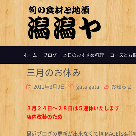
ホーム
ブログ
本日のおすすめ料理
コースとお
三月のお休み
2011年3月9日
gata gata
お知らせ
３月２４日～２８日は５連休いたします
店内改装のため
最近ブログの更新が出来なくて[#IMAGE|S8#][#IMAG