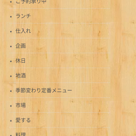
ご予約承り中
ランチ
仕入れ
企画
休日
地酒
季節変わり定番メニュー
市場
愛する
料理