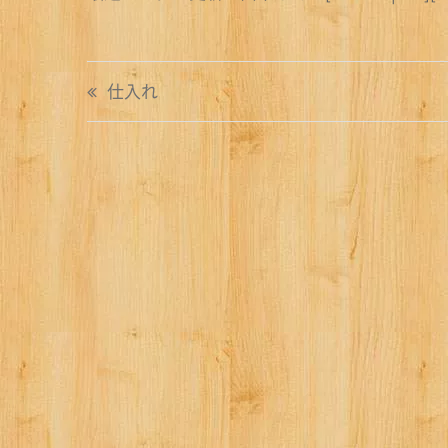
投
仕入れ
稿
ナ
ビ
ゲ
ー
シ
ョ
ン