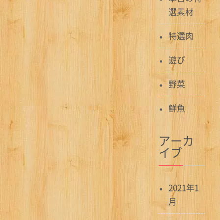
選素材
特選肉
遊び
野菜
鮮魚
アーカ
イブ
2021年1
月