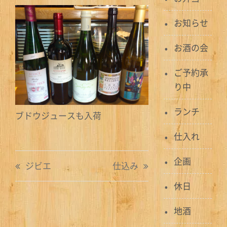
お知らせ
お酒の会
ご予約承
り中
ランチ
ブドウジュースも入荷
仕入れ
投
企画
ジビエ
仕込み
稿
休日
ナ
地酒
ビ