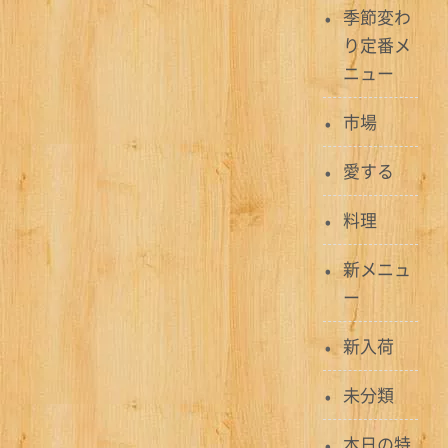
季節変わ
ゲ
り定番メ
ー
ニュー
シ
市場
ョ
愛する
ン
料理
新メニュ
ー
新入荷
未分類
本日の特