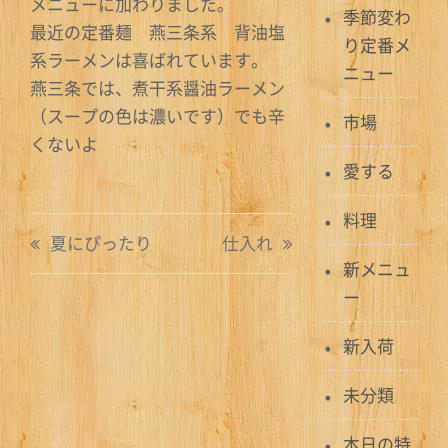
メニューに加わりました。
季節変わ
最近の定番麺 燕三条系 背油塩
り定番メ
系ラーメンは喜ばれています。
ニュー
燕三条では、煮干系醤油ラーメン
（スープの色は濃いです）でも辛
市場
くないよ
愛する
料理
投
夏にぴったり
仕入れ
稿
新メニュ
ー
ナ
新入荷
ビ
ゲ
未分類
ー
本日の特