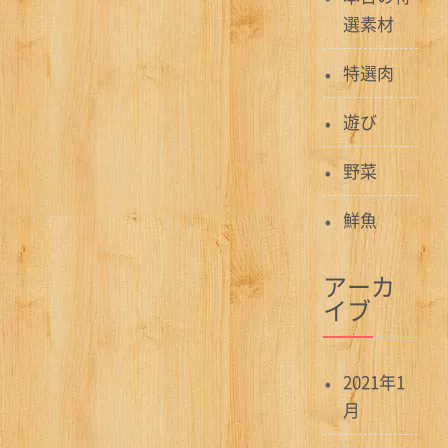
シ
選素材
ョ
特選肉
ン
遊び
野菜
鮮魚
アーカ
イブ
2021年1
月