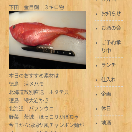
下田 金目鯛 ３キロ物
お知らせ
お酒の会
ご予約承
り中
ランチ
本日のおすすめ素材は
仕入れ
徳島 活〆ハモ
北海道紋別直送 ホタテ貝
企画
徳島 特大岩かき
休日
北海道 バフンウニ
野菜 茨城 ほっこりかぼちゃ
地酒
今日から潟潟ヤ風チャンポン麺が