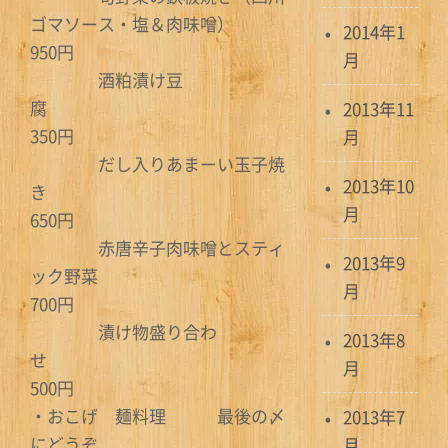
ゴマソース・塩＆肉味噌）
2014年1
950円
月
酒粕漬け豆
腐
2013年11
350円
月
だし入りあまーい玉子焼
2013年10
き
月
650円
赤唐辛子肉味噌とスティ
2013年9
ック野菜
月
700円
漬け物盛り合わ
2013年8
せ
月
500円
・おこげ 麺料理 最後の〆
2013年7
にどうぞ
月