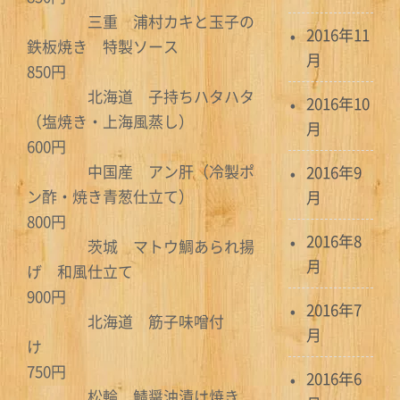
三重 浦村カキと玉子の
2016年11
鉄板焼き 特製ソース
月
850円
北海道 子持ちハタハタ
2016年10
（塩焼き・上海風蒸し）
月
600円
中国産 アン肝（冷製ポ
2016年9
ン酢・焼き青葱仕立て）
月
800円
2016年8
茨城 マトウ鯛あられ揚
月
げ 和風仕立て
900円
2016年7
北海道 筋子味噌付
月
け
750円
2016年6
松輪 鯖醤油漬け焼き