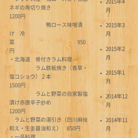
2015年4
ネギの角切り焼き
月
1200円
鴨ロース味噌漬
2015年3
け 冷
月
菜 950
2015年2
円
月
・北海道 骨付きラム料理
ラム鉄板焼き（香草・
2015年1
塩コショウ）２本
月
1500円
ラムと野菜の自家製塩
2014年12
漬け赤唐辛子炒め
月
1200円
ラムと野菜の湯引き（四川麻辣
2014年11
和え・生姜醤油和え） 850円
月
・一品料理