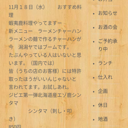
11月１８日（水） おすすめ料
お知らせ
理
蝦夷鹿料理やってますー
お酒の会
新メニュー ラーメンチャーハン
ラーメンの麺で作るチャーハンが
ご予約承
今 潟潟ヤではブームです。
り中
たぶんやっている人はいないと思
います。（国内では）
ランチ
皆（うちの店のお客様）には特許
仕入れ
取ったほうがいいんじゃないと
言われてます。お試しあれ。
企画
ジビエ第一弾北海道産エゾ鹿シン
タマ
休日
シンタマ（刺し・叩
き）
地酒
850円