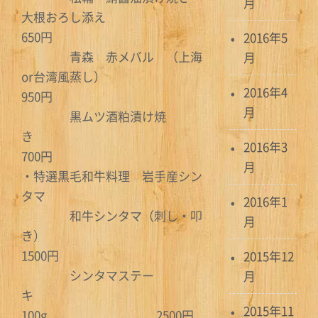
月
大根おろし添え
650円
2016年5
青森 赤メバル （上海
月
or台湾風蒸し）
2016年4
950円
月
黒ムツ酒粕漬け焼
き
2016年3
700円
月
・特選黒毛和牛料理 岩手産シン
タマ
2016年1
和牛シンタマ（刺し・叩
月
き）
1500円
2015年12
シンタマステー
月
キ
2015年11
100g 2500円