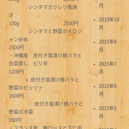
月
シンタマカツレツ風焼
き
2015年10
100g 2500円
月
シンタマと野菜のＸＯジ
ャン炒め
2015年8
2500円
月
・沖縄産 皮付き塩漬け豚バラと
白菜蒸し ピリ辛
2015年7
1200円
月
ｖ 皮付き塩漬け豚バラと
2015年6
野菜のピッツァ
月
1600円
皮付き塩漬け豚バラと
2015年5
野菜の冷菜
月
950円
・フランス産 鴨ロースと下仁田