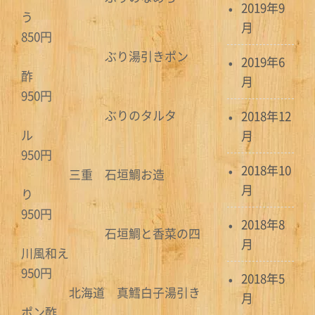
2019年9
う
月
850円
ぶり湯引きポン
2019年6
酢
月
950円
ぶりのタルタ
2018年12
ル
月
950円
2018年10
三重 石垣鯛お造
月
り
950円
2018年8
石垣鯛と香菜の四
月
川風和え
950円
2018年5
北海道 真鱈白子湯引き
月
ポン酢