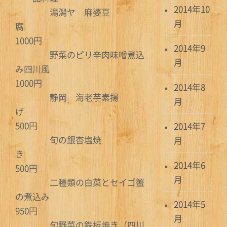
2014年10
潟潟ヤ 麻婆豆
月
腐
1000円
2014年9
野菜のピリ辛肉味噌煮込
月
み四川風
1000円
2014年8
静岡 海老芋素揚
月
げ
500円
2014年7
旬の銀杏塩焼
月
き
2014年6
500円
月
二種類の白菜とセイゴ蟹
の煮込み
2014年5
950円
月
旬野菜の鉄板焼き（四川