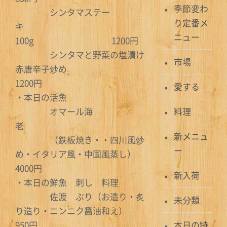
季節変わ
シンタマステー
り定番メ
キ
ニュー
100g 1200円
シンタマと野菜の塩漬け
市場
赤唐辛子炒め
1200円
愛する
・本日の活魚
オマール海
料理
老
新メニュ
（鉄板焼き・・四川風炒
ー
め・イタリア風・中国風蒸し）
4000円
新入荷
・本日の鮮魚 刺し 料理
佐渡 ぶり（お造り・炙
未分類
り造り・ニンニク醤油和え）
950円
本日の特