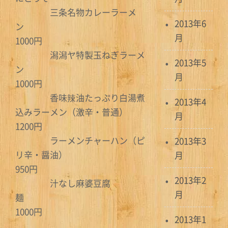
三条名物カレーラーメ
2013年6
ン
月
1000円
潟潟ヤ特製玉ねぎラーメ
2013年5
ン
月
1000円
香味辣油たっぷり白湯煮
2013年4
込みラーメン（激辛・普通）
月
1200円
ラーメンチャーハン（ピ
2013年3
リ辛・醤油）
月
950円
2013年2
汁なし麻婆豆腐
月
麺
1000円
2013年1