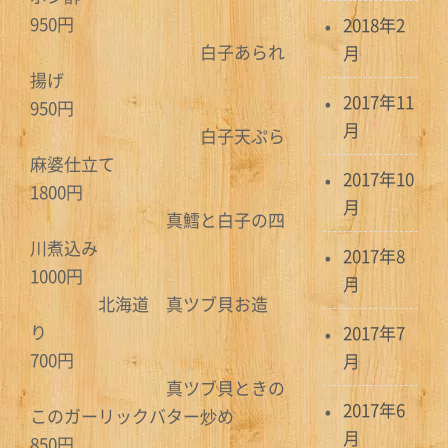
950円
2018年2
白子あられ
月
揚げ
2017年11
950円
月
白子天ぷら
麻婆仕立て
2017年10
1800円
月
真鱈と白子の四
川煮込み
2017年8
1000円
月
北海道 真ツブ貝お造
り
2017年7
700円
月
真ツブ貝ときの
2017年6
このガーリックバター炒め
月
850円