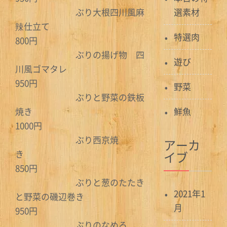
ぶり大根四川風麻
選素材
辣仕立て
特選肉
800円
ぶりの揚げ物 四
遊び
川風ゴマタレ
950円
野菜
ぶりと野菜の鉄板
焼き
鮮魚
1000円
ぶり西京焼
アーカ
き
イブ
850円
ぶりと葱のたたき
2021年1
と野菜の磯辺巻き
月
950円
ぶりのなめろ