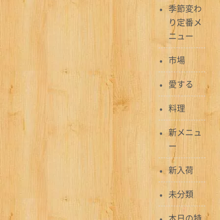
ナ
季節変わ
ビ
り定番メ
ニュー
ゲ
ー
市場
シ
愛する
ョ
料理
ン
新メニュ
ー
新入荷
未分類
本日の特