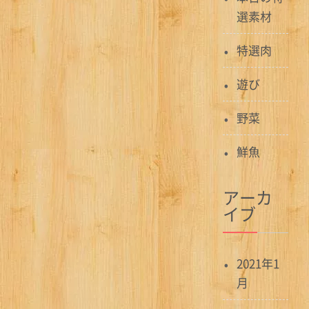
選素材
特選肉
遊び
野菜
鮮魚
アーカ
イブ
2021年1
月