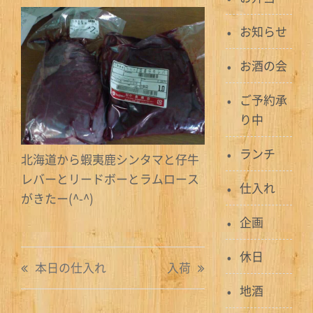
お知らせ
お酒の会
ご予約承
り中
ランチ
北海道から蝦夷鹿シンタマと仔牛
レバーとリードボーとラムロース
仕入れ
がきたー(^-^)
企画
投
休日
本日の仕入れ
入荷
稿
地酒