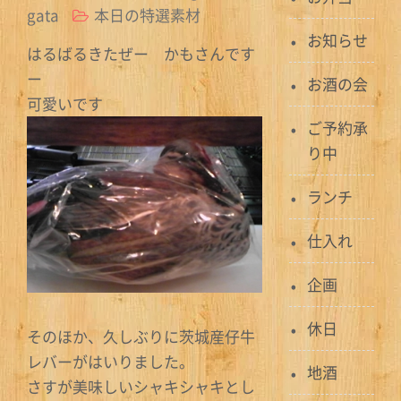
gata
本日の特選素材
お知らせ
はるばるきたぜー かもさんです
ー
お酒の会
可愛いです
ご予約承
り中
ランチ
仕入れ
企画
休日
そのほか、久しぶりに茨城産仔牛
レバーがはいりました。
地酒
さすが美味しいシャキシャキとし