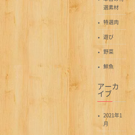
ン
選素材
特選肉
遊び
野菜
鮮魚
アーカ
イブ
2021年1
月