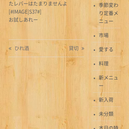
たレバーはたまりませんよ
季節変わ
[#IMAGE|S37#]
り定番メ
お試しあれー
ニュー
市場
投
ひれ酒
貸切
愛する
稿
料理
ナ
新メニュ
ビ
ー
ゲ
新入荷
ー
シ
未分類
ョ
本日の特