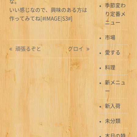
な。
季節変わ
いい感じなので、興味のある方は
り定番メ
作ってみてね[#IMAGE|S3#]
ニュー
市場
投
頑張るぞと
グロイ
愛する
稿
料理
ナ
ビ
新メニュ
ー
ゲ
ー
新入荷
シ
未分類
ョ
本日の特