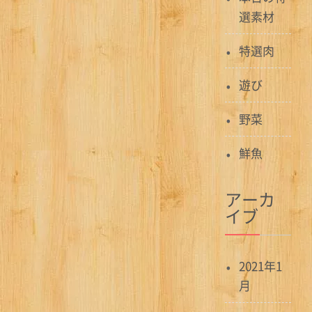
ン
選素材
特選肉
遊び
野菜
鮮魚
アーカ
イブ
2021年1
月