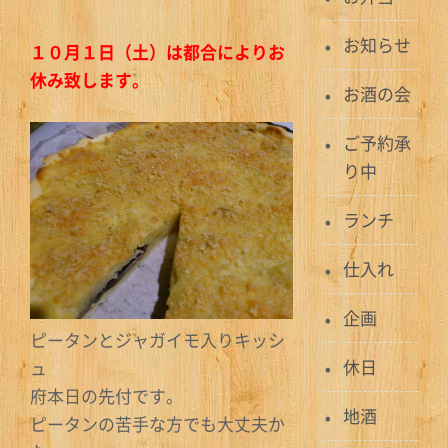
お知らせ
１０月１日（土）は都合によりお
休み致します。
お酒の会
ご予約承
り中
ランチ
仕入れ
企画
ピータンとジャガイモ入りキッシ
休日
ュ
府本日の先付です。
地酒
ピータンの苦手な方でも大丈夫か