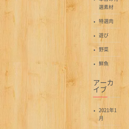
選素材
特選肉
遊び
野菜
鮮魚
アーカ
イブ
2021年1
月