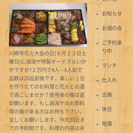
お知らせ
お酒の会
ご予約承
り中
川崎市花火大会の日(８月２３日土
曜日)に潟潟ヤ特製オードブルいか
ランチ
がですか?２万円で4人～6人前で
品数は20品前後です。楽しい１日
仕入れ
を作りたてのお料理と花火とお酒
企画
で過ごしませか？使用後の箱は返
却願います。もし潟潟ヤのお節料
休日
理の箱がある方はお持ち下さい。
宜しくお願いします。今月20日ま
地酒
での予約制です。料理の内容は未