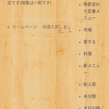
定です(映像は一例です)
季節変わ
り定番メ
ニュー
投
ホームページ
地酒入荷しまし
市場
た。
稿
愛する
ナ
ビ
料理
ゲ
新メニュ
ー
ー
シ
新入荷
ョ
未分類
ン
本日の特