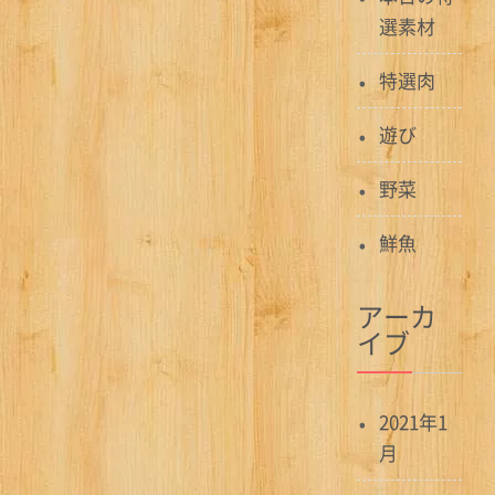
選素材
特選肉
遊び
野菜
鮮魚
アーカ
イブ
2021年1
月