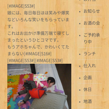
[#IMAGE|S53#]
お知らせ
娘には、毎日毎日ほほ笑みや爆笑
などいろんな笑いをもらっていま
お酒の会
す。
これはお出かけ準備万端で寝てし
ご予約承
まったというひとコマです。
り中
もうアホちゃんで、かわいくてた
まらない[#IMAGE|S16#]
ランチ
[#IMAGE|S53#][#IMAGE|S53#]
仕入れ
企画
休日
地酒