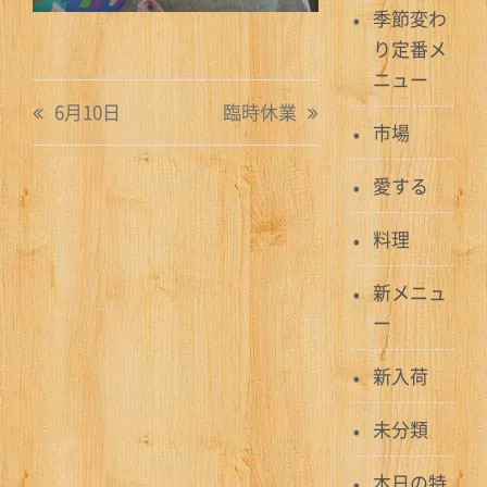
季節変わ
り定番メ
ニュー
投
6月10日
臨時休業
市場
稿
ナ
愛する
ビ
料理
ゲ
新メニュ
ー
ー
シ
新入荷
ョ
未分類
ン
本日の特