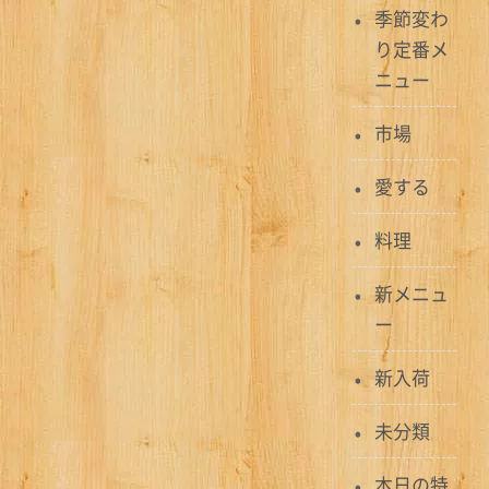
季節変わ
ー
り定番メ
シ
ニュー
ョ
市場
ン
愛する
料理
新メニュ
ー
新入荷
未分類
本日の特