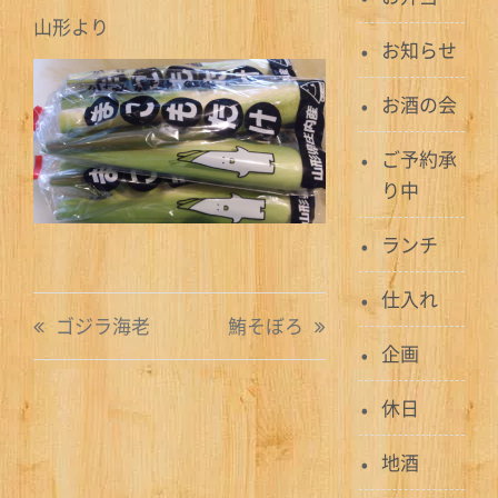
山形より
お知らせ
お酒の会
ご予約承
り中
ランチ
仕入れ
投
ゴジラ海老
鮪そぼろ
稿
企画
ナ
休日
ビ
地酒
ゲ