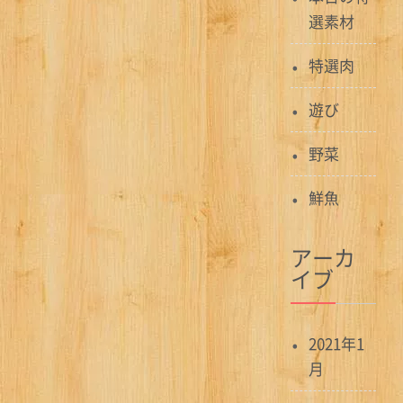
選素材
特選肉
遊び
野菜
鮮魚
アーカ
イブ
2021年1
月