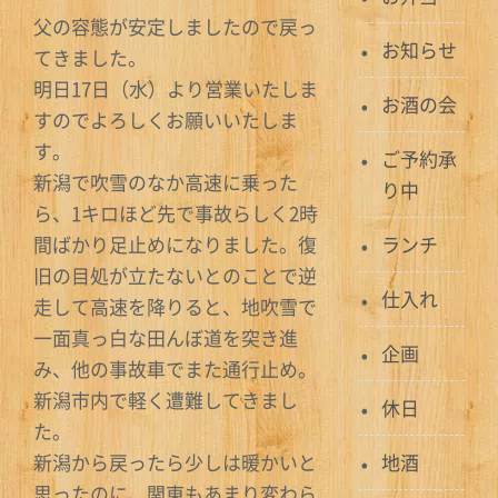
父の容態が安定しましたので戻っ
お知らせ
てきました。
明日17日（水）より営業いたしま
お酒の会
すのでよろしくお願いいたしま
す。
ご予約承
新潟で吹雪のなか高速に乗った
り中
ら、1キロほど先で事故らしく2時
間ばかり足止めになりました。復
ランチ
旧の目処が立たないとのことで逆
仕入れ
走して高速を降りると、地吹雪で
一面真っ白な田んぼ道を突き進
企画
み、他の事故車でまた通行止め。
新潟市内で軽く遭難してきまし
休日
た。
新潟から戻ったら少しは暖かいと
地酒
思ったのに、関東もあまり変わら