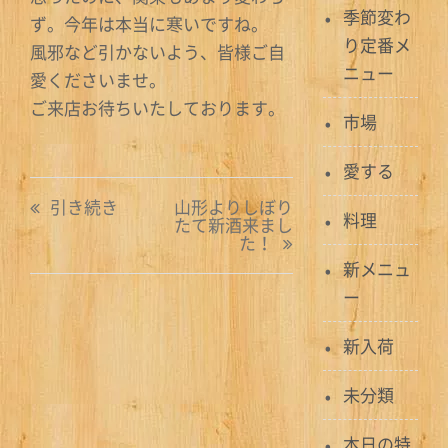
季節変わ
ず。今年は本当に寒いですね。
り定番メ
風邪など引かないよう、皆様ご自
ニュー
愛くださいませ。
ご来店お待ちいたしております。
市場
愛する
投
引き続き
山形よりしぼり
料理
たて新酒来まし
稿
た！
新メニュ
ナ
ー
ビ
新入荷
ゲ
ー
未分類
シ
本日の特