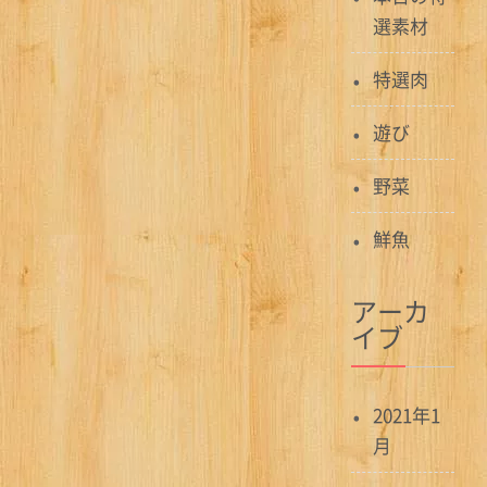
ョ
選素材
ン
特選肉
遊び
野菜
鮮魚
アーカ
イブ
2021年1
月