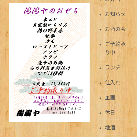
お知らせ
お酒の会
ご予約承
り中
ランチ
仕入れ
企画
休日
地酒