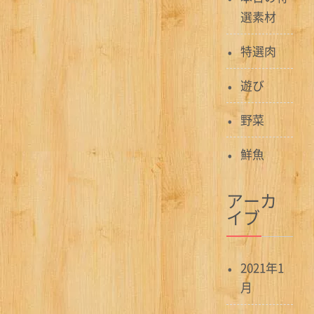
選素材
特選肉
遊び
野菜
鮮魚
アーカ
イブ
2021年1
月