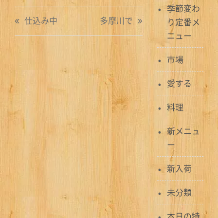
季節変わ
投
仕込み中
多摩川で
り定番メ
稿
ニュー
ナ
市場
ビ
愛する
ゲ
料理
ー
シ
新メニュ
ー
ョ
新入荷
ン
未分類
本日の特