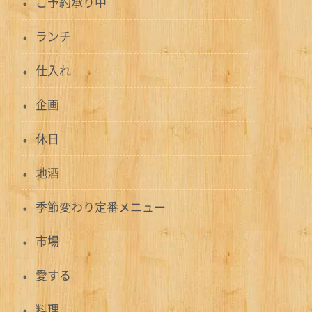
ご予約承り中
ランチ
仕入れ
企画
休日
地酒
季節変わり定番メニュー
市場
愛する
料理