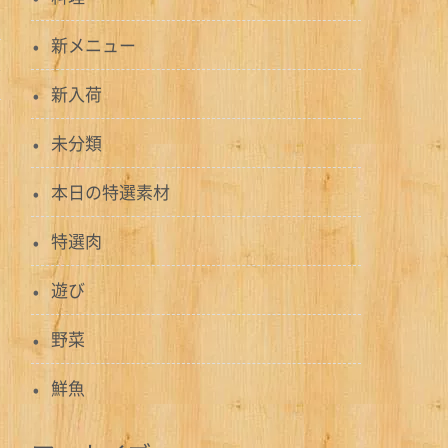
新メニュー
新入荷
未分類
本日の特選素材
特選肉
遊び
野菜
鮮魚