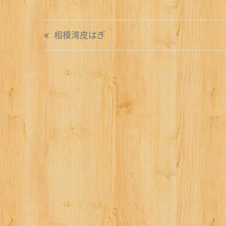
投
相模湾皮はぎ
稿
ナ
ビ
ゲ
ー
シ
ョ
ン