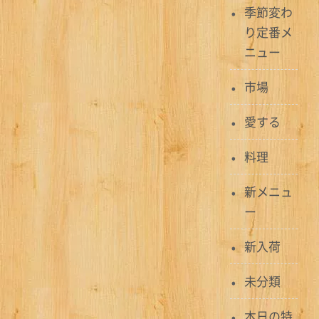
季節変わ
ビ
り定番メ
ゲ
ニュー
ー
市場
シ
愛する
ョ
料理
ン
新メニュ
ー
新入荷
未分類
本日の特