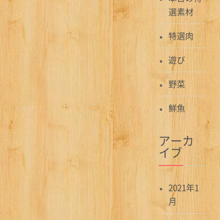
選素材
特選肉
遊び
野菜
鮮魚
アーカ
イブ
2021年1
月