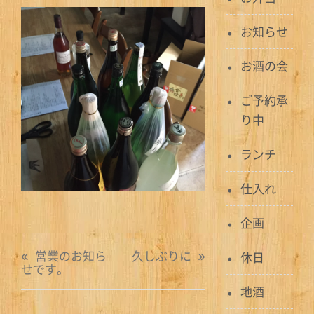
お知らせ
お酒の会
ご予約承
り中
ランチ
仕入れ
企画
投
営業のお知ら
久しぶりに
休日
せです。
稿
地酒
ナ