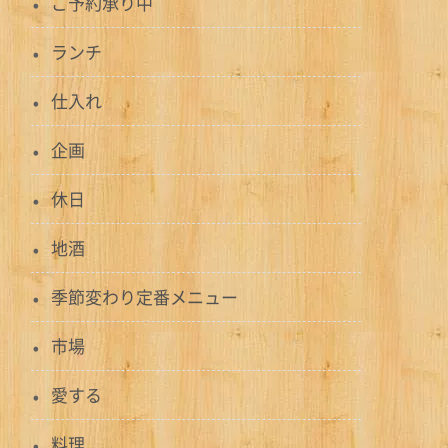
ご予約承り中
ランチ
仕入れ
企画
休日
地酒
季節変わり定番メニュー
市場
愛する
料理