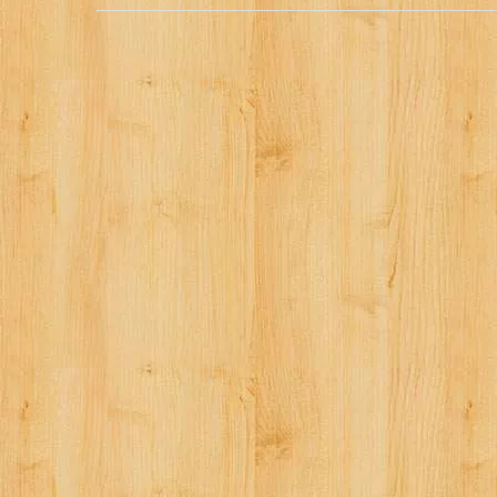
稿
ナ
ビ
ゲ
ー
シ
ョ
ン