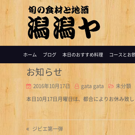
ホーム
ブログ
本日のおすすめ料理
コースとお
お知らせ
2016年10月17日
gata gata
未分類
本日10月17日月曜日は、都合によりお休み致
投
ジビエ第一弾