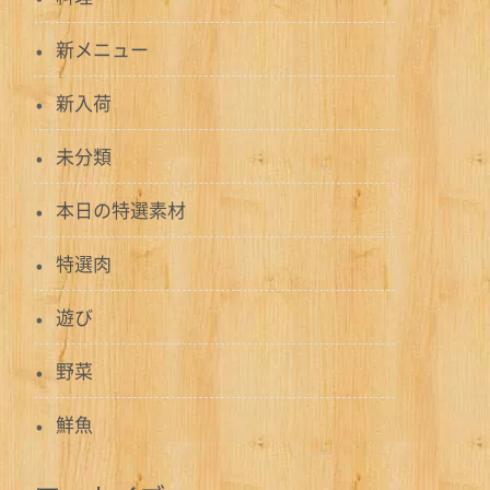
新メニュー
新入荷
未分類
本日の特選素材
特選肉
遊び
野菜
鮮魚