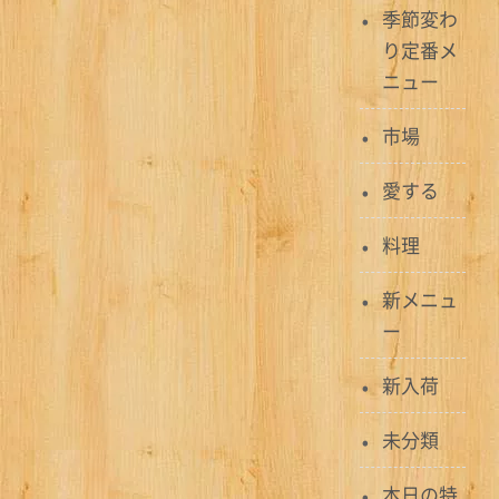
ゲ
季節変わ
り定番メ
ー
ニュー
シ
市場
ョ
愛する
ン
料理
新メニュ
ー
新入荷
未分類
本日の特