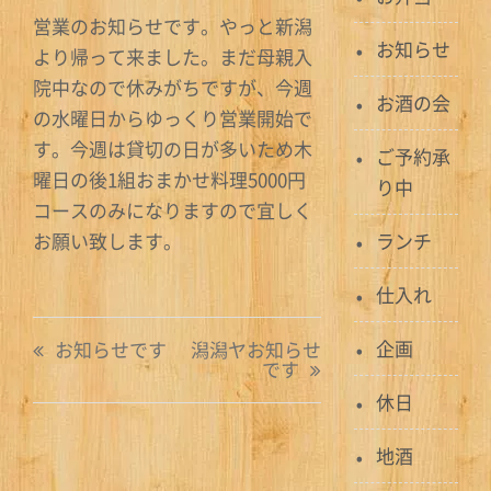
営業のお知らせです。やっと新潟
お知らせ
より帰って来ました。まだ母親入
院中なので休みがちですが、今週
お酒の会
の水曜日からゆっくり営業開始で
す。今週は貸切の日が多いため木
ご予約承
曜日の後1組おまかせ料理5000円
り中
コースのみになりますので宜しく
お願い致します。
ランチ
仕入れ
投
企画
お知らせです
潟潟ヤお知らせ
です
稿
休日
ナ
地酒
ビ