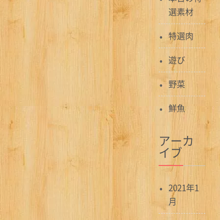
選素材
特選肉
遊び
野菜
鮮魚
アーカ
イブ
2021年1
月