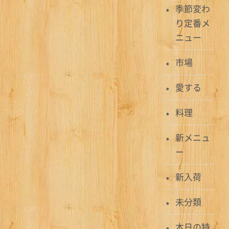
季節変わ
ン
り定番メ
ニュー
市場
愛する
料理
新メニュ
ー
新入荷
未分類
本日の特