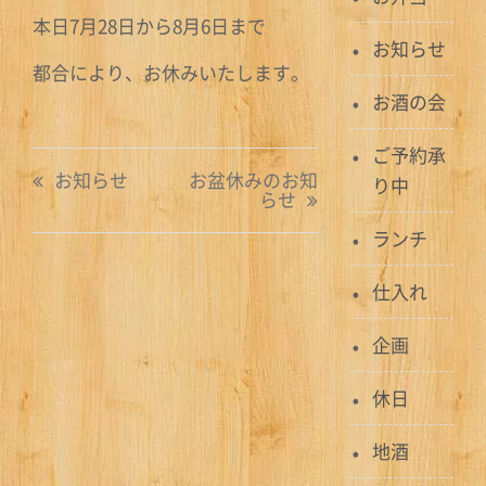
本日7月28日から8月6日まで
お知らせ
都合により、お休みいたします。
お酒の会
ご予約承
投
お知らせ
お盆休みのお知
り中
らせ
稿
ランチ
ナ
仕入れ
ビ
ゲ
企画
ー
休日
シ
地酒
ョ