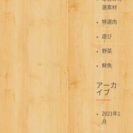
選素材
特選肉
遊び
野菜
鮮魚
アーカ
イブ
2021年1
月