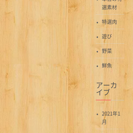
選素材
特選肉
遊び
野菜
鮮魚
アーカ
イブ
2021年1
月