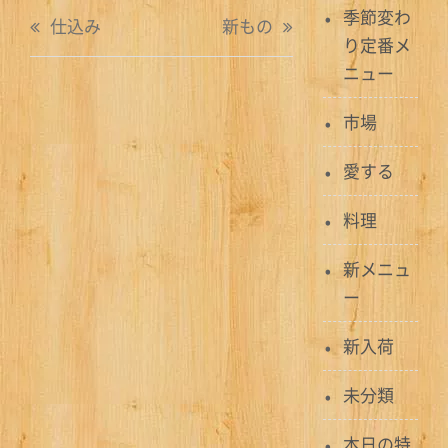
投
季節変わ
仕込み
新もの
り定番メ
稿
ニュー
ナ
市場
ビ
ゲ
愛する
ー
料理
シ
新メニュ
ョ
ー
ン
新入荷
未分類
本日の特