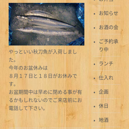
お知らせ
お酒の会
ご予約承
り中
やっといい秋刀魚が入荷しまし
た。
ランチ
今年のお盆休みは
８月１７日と１８日がお休みで
仕入れ
す。
企画
お盆期間中は早めに閉める事が有
るかもしれないのでご来店前にお
休日
電話して下さい。
地酒