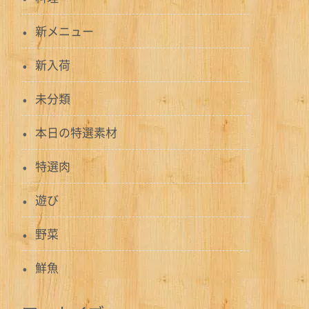
新メニュー
新入荷
未分類
本日の特選素材
特選肉
遊び
野菜
鮮魚