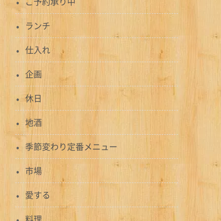
ご予約承り中
ランチ
仕入れ
企画
休日
地酒
季節変わり定番メニュー
市場
愛する
料理