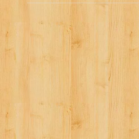
稿
ナ
ビ
ゲ
ー
シ
ョ
ン