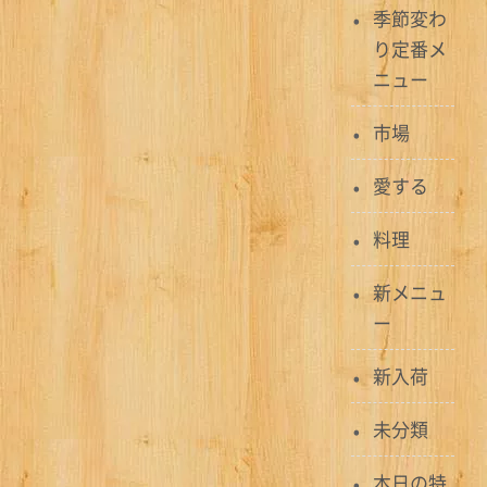
ョ
季節変わ
ン
り定番メ
ニュー
市場
愛する
料理
新メニュ
ー
新入荷
未分類
本日の特