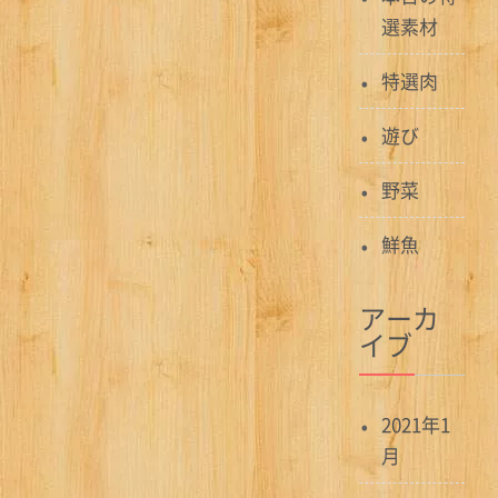
選素材
特選肉
遊び
野菜
鮮魚
アーカ
イブ
2021年1
月