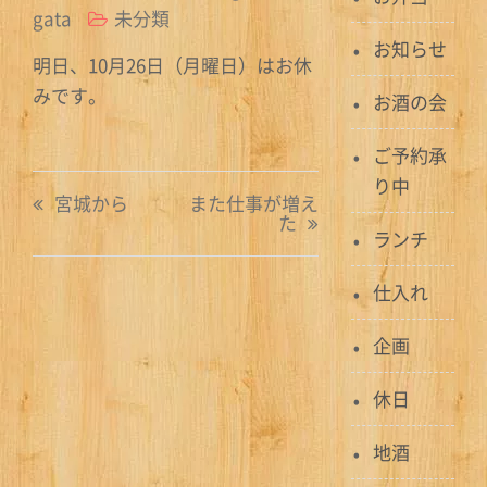
gata
未分類
お知らせ
明日、10月26日（月曜日）はお休
みです。
お酒の会
ご予約承
投
り中
宮城から
また仕事が増え
た
稿
ランチ
ナ
仕入れ
ビ
企画
ゲ
休日
ー
シ
地酒