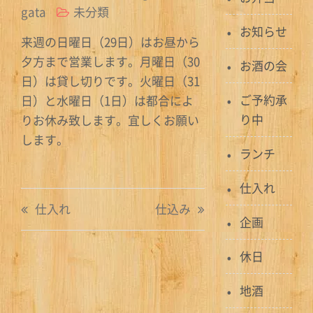
gata
未分類
お知らせ
来週の日曜日（29日）はお昼から
夕方まで営業します。月曜日（30
お酒の会
日）は貸し切りです。火曜日（31
ご予約承
日）と水曜日（1日）は都合によ
り中
りお休み致します。宜しくお願い
します。
ランチ
仕入れ
投
仕入れ
仕込み
企画
稿
ナ
休日
ビ
地酒