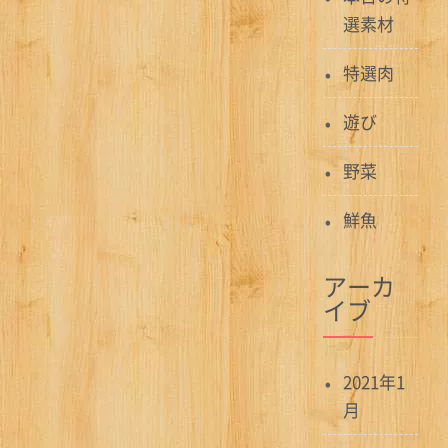
選素材
特選肉
遊び
野菜
鮮魚
アーカ
イブ
2021年1
月