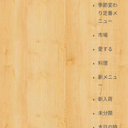
ゲ
季節変わ
ー
り定番メ
ニュー
シ
ョ
市場
ン
愛する
料理
新メニュ
ー
新入荷
未分類
本日の特