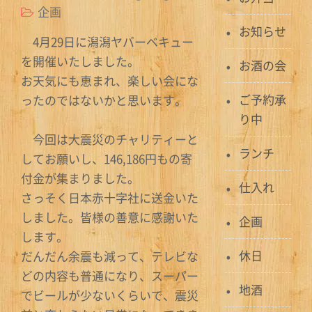
企画
お知らせ
4月29日に潟潟ヤバーベキュー
を開催いたしました。
お酒の会
お天気にも恵まれ、楽しい会にな
ご予約承
ったのではないかと思います。
り中
今回は大震災のチャリティーと
ランチ
してお願いし、146,186円もの寄
付金が集まりました。
仕入れ
さっそく日本赤十字社に送金いた
しました。皆様の善意に感謝いた
企画
します。
休日
だんだん余震も減って、テレビな
どの内容も普通になり、スーパー
地酒
でビールが少ないくらいで、震災