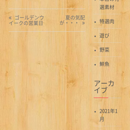
選素材
投
ゴールデンウ
夏の気配
特選肉
が・・・
イークの営業日
稿
遊び
ナ
ビ
野菜
ゲ
鮮魚
ー
アーカ
シ
イブ
ョ
ン
2021年1
月