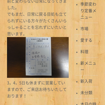
前と変わらない日常になってきま
季節変わ
した。
り定番メ
でもまだ、日常に戻る目処も立て
ニュー
られずにいる方々がたくさんいら
っしゃることを忘れずにいたいと
市場
思います。
愛する
料理
新メニュ
ー
新入荷
3，4，5日も休まずに営業してい
ますので、ご来店お待ちいたして
未分類
おります！
本日の特