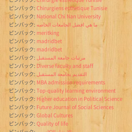
ピンバック:
Chirurgiens esthétique Tunisie
ピンバック:
National Chi Nan University
ピンバック:
ما هي افضل الجامعات الخاصه
ピンバック:
meritking
ピンバック:
madridbet
ピンバック:
madridbet
ピンバック:
مرتبات جامعة المستقبل
ピンバック:
Diverse faculty and staff
ピンバック:
التقديم بجامعة المستقبل
ピンバック:
MBA admission requirements
ピンバック:
Top-quality learning environment
ピンバック:
Higher education in Political Science
ピンバック:
Future Journal of Social Sciences
ピンバック:
Global Cultures
ピンバック:
Quality of life
ピンバック:
الإرشاد الاكاديمي