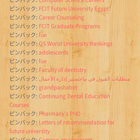
ピンバック:
FCIT Future University Egypt
ピンバック:
Career Counseling
ピンバック:
FCIT Graduate Programs
ピンバック:
fue
ピンバック:
QS World University Rankings
ピンバック:
adolescents
ピンバック:
fue
ピンバック:
Faculty of dentistry
ピンバック:
متطلبات القبول في ماجستير إدارة الأعمال
ピンバック:
grandpashabet
ピンバック:
Continuing Dental Education
Courses
ピンバック:
Pharmacy's PHD
ピンバック:
Letters of recommendation for
future university
ピンバック:
Campus environment