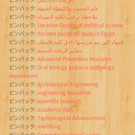
ピンバック:
علم السموم والكيمياء الحيوية
ピンバック:
ملاحظة ترحيب لكلية الصيدلة
ピンバック:
Location Faculty of political science
ピンバック:
the best postgrad study in Egypt
ピンバック:
المواد التى يتم تدريسها داخل كلية الاسنان
ピンバック:
معايير الرعاية الصحية
ピンバック:
Advanced Preventive Measures
ピンバック:
Oral biology and oral pathology
department
ピンバック:
Architectural Engineering
ピンバック:
engineering education
ピンバック:
scientific research
ピンバック:
academic plan
ピンバック:
Technological Advancement
ピンバック:
meritking
ピンバック:
Computer Science Careers