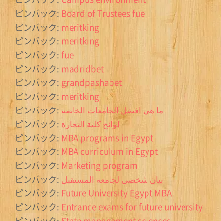
ピンバック:
Board of Trustees fue
ピンバック:
meritking
ピンバック:
meritking
ピンバック:
fue
ピンバック:
madridbet
ピンバック:
grandpashabet
ピンバック:
meritking
ピンバック:
ما هي افضل الجامعات الخاصه
ピンバック:
لوائح كلية التجارة
ピンバック:
MBA programs in Egypt
ピンバック:
MBA curriculum in Egypt
ピンバック:
Marketing program
ピンバック:
بيان شخصي لجامعة المستقبل
ピンバック:
Future University Egypt MBA
ピンバック:
Entrance exams for future university
ピンバック:
State management sciences