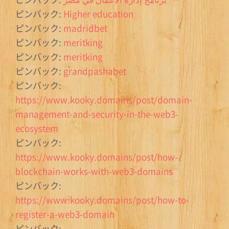
ピンバック:
Higher education
ピンバック:
madridbet
ピンバック:
meritking
ピンバック:
meritking
ピンバック:
grandpashabet
ピンバック:
https://www.kooky.domains/post/domain-
management-and-security-in-the-web3-
ecosystem
ピンバック:
https://www.kooky.domains/post/how-
blockchain-works-with-web3-domains
ピンバック:
https://www.kooky.domains/post/how-to-
register-a-web3-domain
ピンバック: