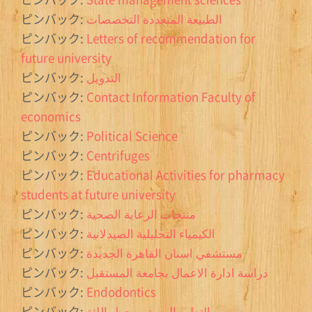
ピンバック:
الطبيعة المتعددة التخصصات
ピンバック:
Letters of recommendation for
future university
ピンバック:
التدويل
ピンバック:
Contact Information Faculty of
economics
ピンバック:
Political Science
ピンバック:
Centrifuges
ピンバック:
Educational Activities for pharmacy
students at future university
ピンバック:
منتجات الرعاية الصحية
ピンバック:
الكيمياء التحليلية الصيدلانية
ピンバック:
مستشفي اسنان القاهرة الجديدة
ピンバック:
دراسة ادارة الاعمال بجامعة المستقبل
ピンバック:
Endodontics
ピンバック:
التعليم المستمر حول اللثة