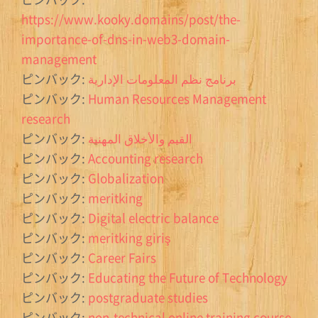
https://www.kooky.domains/post/the-
importance-of-dns-in-web3-domain-
management
ピンバック:
برنامج نظم المعلومات الإدارية
ピンバック:
Human Resources Management
research
ピンバック:
القيم والأخلاق المهنية
ピンバック:
Accounting research
ピンバック:
Globalization
ピンバック:
meritking
ピンバック:
Digital electric balance
ピンバック:
meritking giriş
ピンバック:
Career Fairs
ピンバック:
Educating the Future of Technology
ピンバック:
postgraduate studies
ピンバック:
non-technical online training course